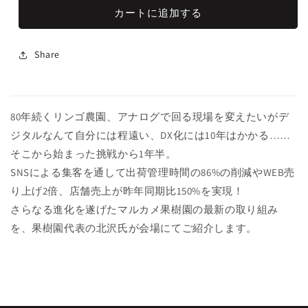
開
カートに追加する
く
Share
80年続くリンゴ農園、アナログで回る現場を変えたいがデ
ジタルなんて自分には程遠い、DX化には10年はかかる……
そこから始まった挑戦から1年半。
SNSによる集客を通して出荷管理時間の86%の削減やWEB売
り上げ2倍、店舗売上が昨年同期比150%を実現！
さらなる進化を遂げたマルカメ果樹園の最新の取り組み
を、果樹園代表の北沢氏が会場にてご紹介します。