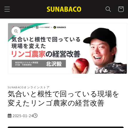
コンテ
カ
ンツに
ー
進む
ト
商品情
報にス
キップ
モ
ー
ダ
SUNABACOオンラインストア
気合いと根性で回っている現場を
ル
で
変えたリン ゴ農家の経営改善
メ
デ
ィ
2025-01-24
ア
(1)
を